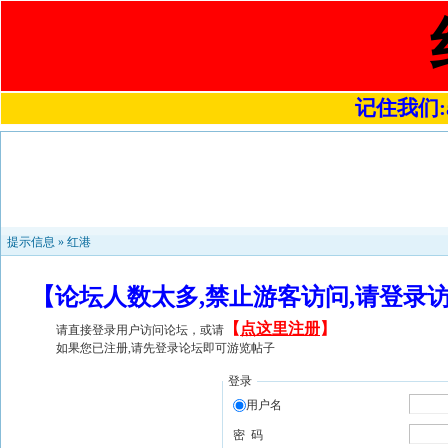
记住我们:a4
提示信息 »
红港
【论坛人数太多,禁止游客访问,请登录
【
点这里注册
】
请直接登录用户访问论坛，或请
如果您已注册,请先登录论坛即可游览帖子
登录
用户名
密 码