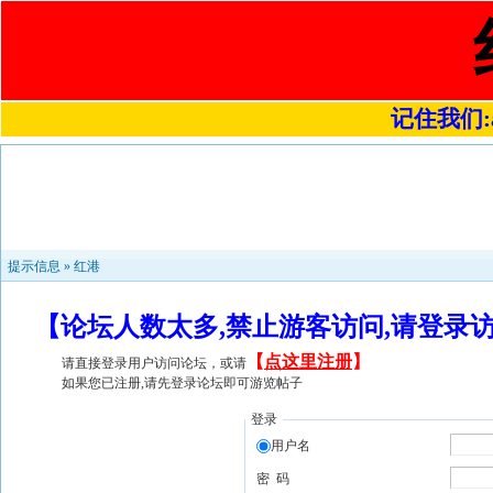
记住我们:a4
提示信息 »
红港
【论坛人数太多,禁止游客访问,请登录
【
点这里注册
】
请直接登录用户访问论坛，或请
如果您已注册,请先登录论坛即可游览帖子
登录
用户名
密 码