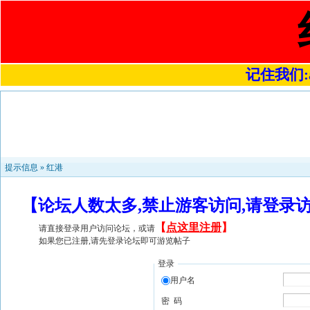
记住我们:a4
提示信息 »
红港
【论坛人数太多,禁止游客访问,请登录
【
点这里注册
】
请直接登录用户访问论坛，或请
如果您已注册,请先登录论坛即可游览帖子
登录
用户名
密 码