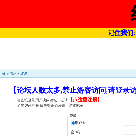
记住我们:a4
提示信息 »
红港
【论坛人数太多,禁止游客访问,请登录
【
点这里注册
】
请直接登录用户访问论坛，或请
如果您已注册,请先登录论坛即可游览帖子
登录
用户名
密 码