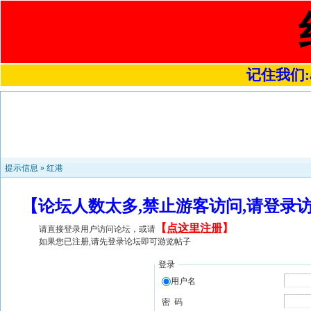
记住我们:a4
提示信息 »
红港
【论坛人数太多,禁止游客访问,请登录
【
点这里注册
】
请直接登录用户访问论坛，或请
如果您已注册,请先登录论坛即可游览帖子
登录
用户名
密 码