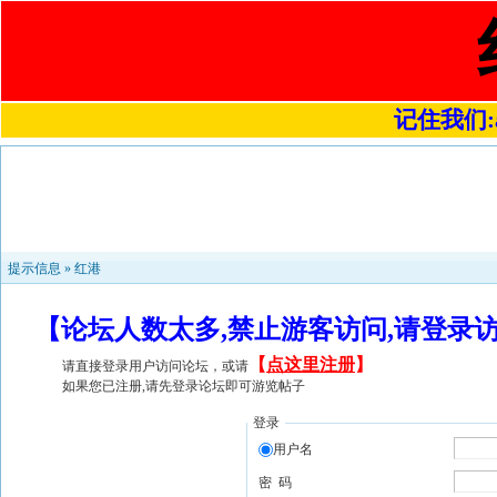
记住我们:a4
提示信息 »
红港
【论坛人数太多,禁止游客访问,请登录
【
点这里注册
】
请直接登录用户访问论坛，或请
如果您已注册,请先登录论坛即可游览帖子
登录
用户名
密 码