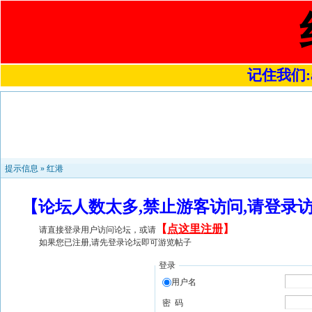
记住我们:a4
提示信息 »
红港
【论坛人数太多,禁止游客访问,请登录
【
点这里注册
】
请直接登录用户访问论坛，或请
如果您已注册,请先登录论坛即可游览帖子
登录
用户名
密 码