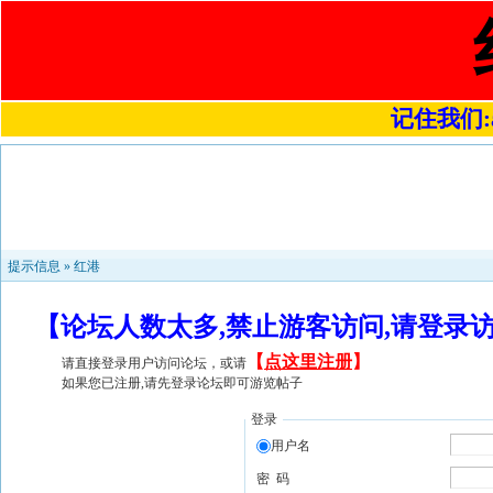
记住我们:a4
提示信息 »
红港
【论坛人数太多,禁止游客访问,请登录
【
点这里注册
】
请直接登录用户访问论坛，或请
如果您已注册,请先登录论坛即可游览帖子
登录
用户名
密 码