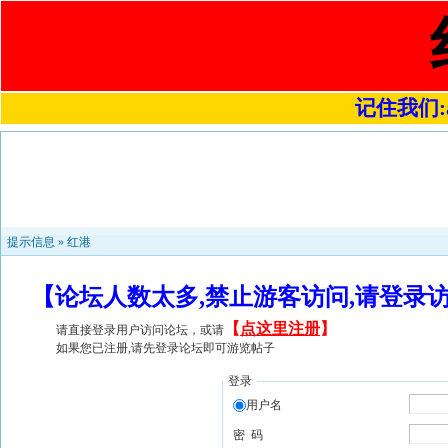
记住我们:a4
提示信息 »
红港
【论坛人数太多,禁止游客访问,请登录
【
点这里注册
】
请直接登录用户访问论坛，或请
如果您已注册,请先登录论坛即可游览帖子
登录
用户名
密 码