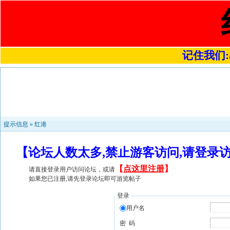
记住我们:a4
提示信息 »
红港
【论坛人数太多,禁止游客访问,请登录
【
点这里注册
】
请直接登录用户访问论坛，或请
如果您已注册,请先登录论坛即可游览帖子
登录
用户名
密 码