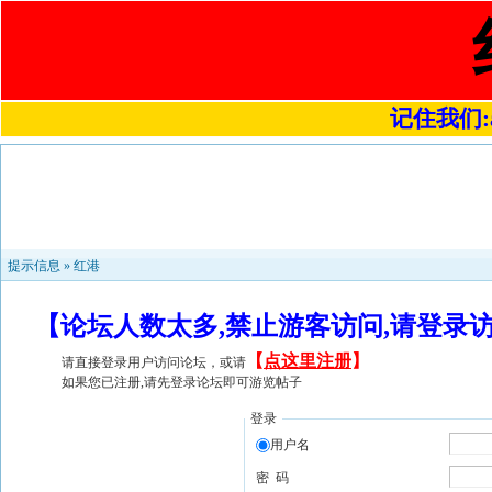
记住我们:a4
提示信息 »
红港
【论坛人数太多,禁止游客访问,请登录
【
点这里注册
】
请直接登录用户访问论坛，或请
如果您已注册,请先登录论坛即可游览帖子
登录
用户名
密 码