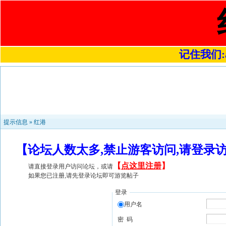
记住我们:a4
提示信息 »
红港
【论坛人数太多,禁止游客访问,请登录
【
点这里注册
】
请直接登录用户访问论坛，或请
如果您已注册,请先登录论坛即可游览帖子
登录
用户名
密 码