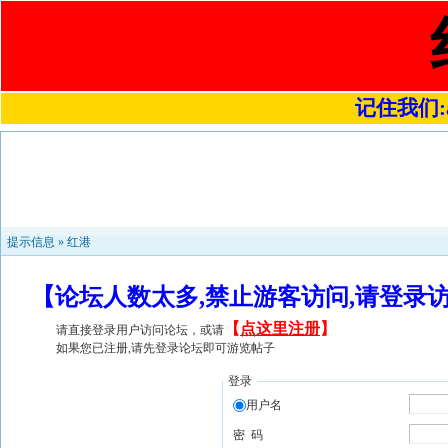
记住我们:a4
提示信息 »
红港
【论坛人数太多,禁止游客访问,请登录
【
点这里注册
】
请直接登录用户访问论坛，或请
如果您已注册,请先登录论坛即可游览帖子
登录
用户名
密 码