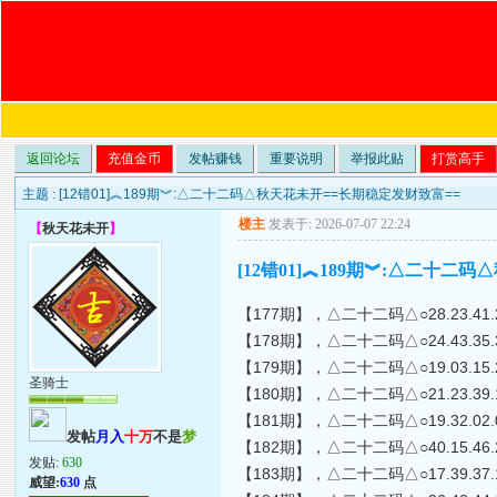
返回论坛
充值金币
发帖赚钱
重要说明
举报此贴
打赏高手
主题 :
[12错01]︽189期︾:△二十二码△秋天花未开==长期稳定发财致富==
楼主
发表于: 2026-07-07 22:24
【
秋天花未开
】
[12错01]︽189期︾:△二十二
【177期】，△二十二码△○28.23.41.27.10.
【178期】，△二十二码△○24.43.35.38.34.
【179期】，△二十二码△○19.03.15.28.25.
圣骑士
【180期】，△二十二码△○21.23.39.11.09.
【181期】，△二十二码△○19.32.02.06.31.
发帖
月入
十万
不是
梦
【182期】，△二十二码△○40.15.46.22.23.
发贴:
630
【183期】，△二十二码△○17.39.37.11.24.
威望:
630
点