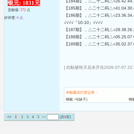
【184期】，△二十二码△○26.42.44.11.02.
银元: 1831元
【185期】，△二十二码△○41.04.30.43.29.
贡献值:
572
点
【186期】，△二十二码△○23.36.34.48.35.
好评度:
0 点
√√√√『10-10』√√√√
【187期】，△二十二码△○28.38.26.29.18.
【188期】，△二十二码△○05.25.07.09.10.
【189期】，△二十二码△○35.02.37.01.41.
[ 此帖被秋天花未开在2026-07-07 22
本帖最近打赏记录：
铜板:+6(妹子)
铜板
<<
1
2
3
4
5
>>
[共
6
页]