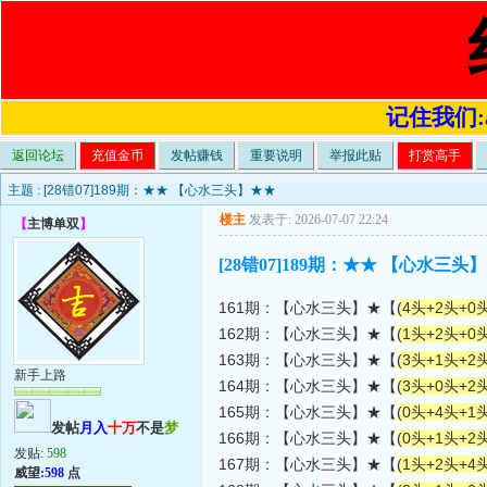
记住我们:a4
返回论坛
充值金币
发帖赚钱
重要说明
举报此贴
打赏高手
主题 :
[28错07]189期：★★ 【心水三头】★★
楼主
发表于: 2026-07-07 22:24
【
主博单双
】
[28错07]189期：★★ 【心水三头
161期：【心水三头】★【
(4头+2头+0头
162期：【心水三头】★【
(1头+2头+0头
163期：【心水三头】★【
(3头+1头+2头
新手上路
164期：【心水三头】★【
(3头+0头+2头
165期：【心水三头】★【
(0头+4头+1头
发帖
月入
十万
不是
梦
166期：【心水三头】★【
(0头+1头+2头
发贴:
598
167期：【心水三头】★【
(1头+2头+4头
威望:
598
点